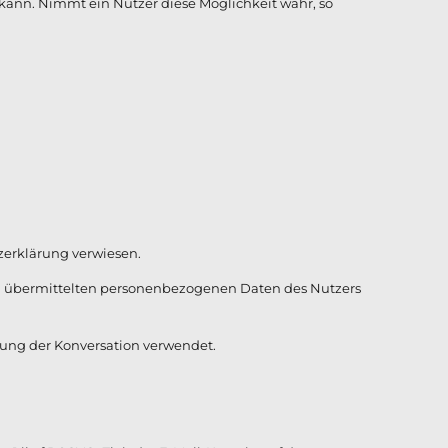
 kann. Nimmt ein Nutzer diese Möglichkeit wahr, so
zerklärung verwiesen.
Mail übermittelten personenbezogenen Daten des Nutzers
tung der Konversation verwendet.