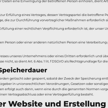
Daten eine Einwilligung der betroffenen Person einholen, dient Art
rfüllung eines Vertrages, dessen Vertragspartei die betroffene Person 
ge, die zur Durchführung vorvertraglicher Maßnahmen erforderlich s
llung einer rechtlichen Verpflichtung erforderlich ist, der unser Unt
fenen Person oder einer anderen natürlichen Person eine Verarbeitu
eresses unseres Unternehmens oder eines Dritten erforderlich und ü
 nicht, so dient Art. 6 Abs. 1 lit. f DSGVO als Rechtsgrundlage für di
peicherdauer
den gelöscht oder gesperrt, sobald der Zweck der Speicherung entfä
geber in unionsrechtlichen Verordnungen, Gesetzen oder sonstigen V
n erfolgt auch dann, wenn eine durch die genannten Normen vorgesch
inen Vertragsabschluss oder eine Vertragserfüllung besteht.
er Website und Erstellung