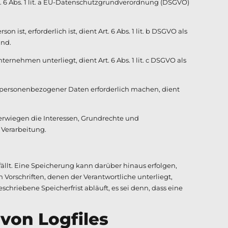
. 6 Abs. 1 lit. a EU-Datenschutzgrundverordnung (DSGVO)
ist, erforderlich ist, dient Art. 6 Abs. 1 lit. b DSGVO als
ind.
ernehmen unterliegt, dient Art. 6 Abs. 1 lit. c DSGVO als
ng personenbezogener Daten erforderlich machen, dient
berwiegen die Interessen, Grundrechte und
e Verarbeitung.
llt. Eine Speicherung kann darüber hinaus erfolgen,
orschriften, denen der Verantwortliche unterliegt,
riebene Speicherfrist abläuft, es sei denn, dass eine
 von Logfiles